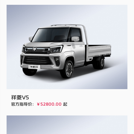
祥菱V5
官方指导价：
￥52800.00
起