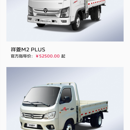
祥菱M2 PLUS
官方指导价：
￥52500.00
起