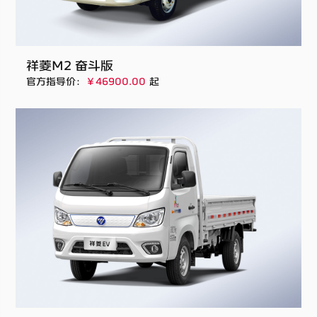
祥菱M2 奋斗版
官方指导价：
￥46900.00
起