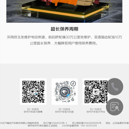
超长保养周期
采用终生免维护电动柴滤、前后桥轮端30万公里免维护、变速箱齿轮油10万
公里超长保养，大幅降低用户使用保养费用。
扫一扫关注
扫一扫关注
扫一扫关注
时代汽车官方微博
时代汽车官方抖音
时代汽车官方平台
©北汽福田汽车股份有限公司版权所有
京ICP备12004550号-2
京公网安备110401000095号
地址：山东省潍坊市诸
城市经济开发区福田工业园区
24小时监督热线：010-56755205