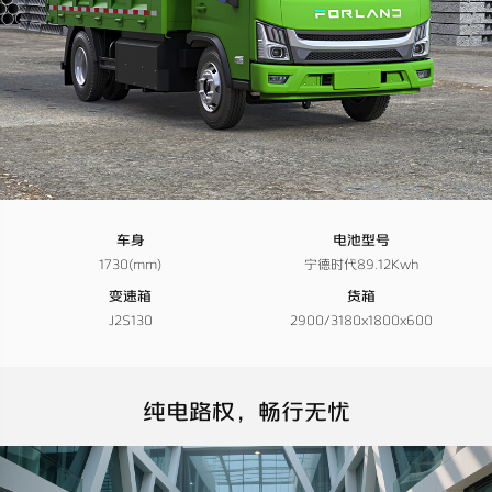
车身
电池型号
1730(mm)
宁德时代89.12Kwh
变速箱
货箱
J2S130
2900/3180x1800x600
纯电路权，畅行无忧​