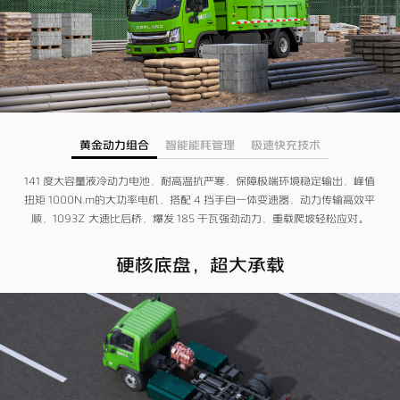
黄金动力组合​
智能能耗管理
极速快充技术
141 度大容量液冷动力电池，耐高温抗严寒，保障极端环境稳定输出​，峰值
扭矩 1000N.m的大功率电机，搭配 4 挡手自一体变速器，动力传输高效平
顺​，1093Z 大速比后桥，爆发 185 千瓦强劲动力，重载爬坡轻松应对​。
硬核底盘，超大承载​