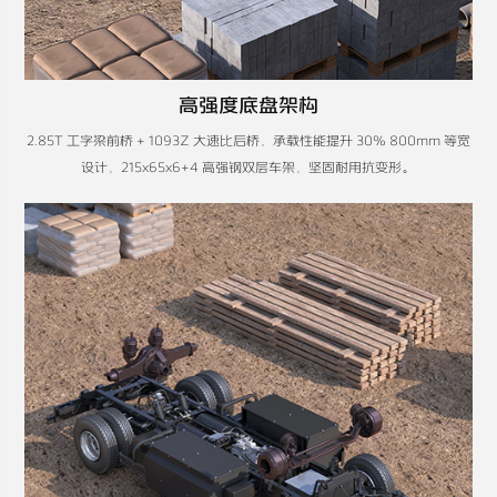
高强度底盘架构
2.85T 工字梁前桥 + 1093Z 大速比后桥，承载性能提升 30%​ 800mm 等宽
设计，215x65x6+4 高强钢双层车架，坚固耐用抗变形​。