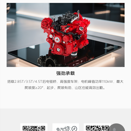
强劲承载
搭载2.85T/3.5T/4.5T后电驱桥，高强度车架；电机峰值功率110kW，最大
爬坡度≥20°，起步、爬坡有劲，山区也能高效出勤。