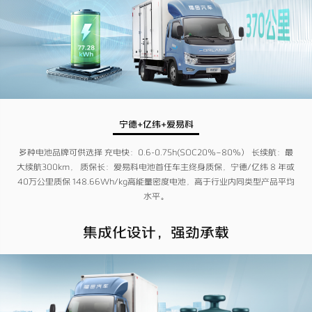
宁德+亿纬+爱易科
多种电池品牌可供选择 充电快：0.6-0.75h(SOC20%~80%） 长续航：最
大续航300km， 质保长：爱易科电池首任车主终身质保，宁德/亿纬 8 年或
40万公里质保 148.66Wh/kg高能量密度电池，高于行业内同类型产品平均
水平。
集成化设计，强劲承载