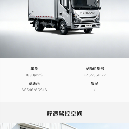
车身
发动机型号
1880(mm)
F2.5NS6B172
变速箱
货箱
6GS46/8GS46
/
舒适驾控空间