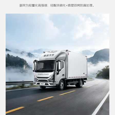
副梁为轻量化高强钢，经酸洗磷化+喷塑双烤防腐处理。