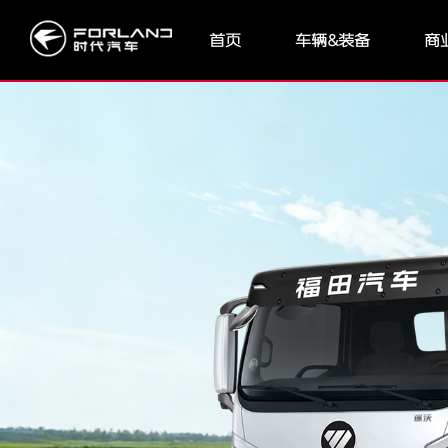
首页
车辆&装备
商