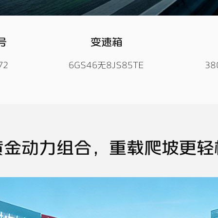
号
变速箱
72
6GS46无8JS85TE
38
黄金动力组合，重载爬坡更轻