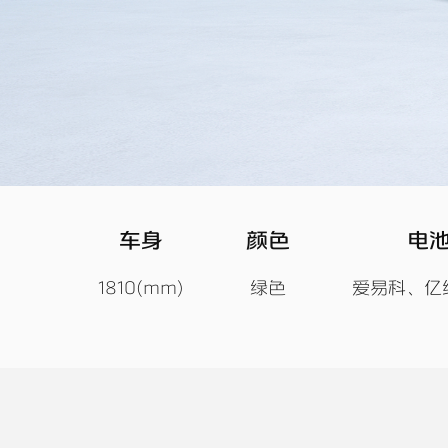
车身
颜色
电
1810(mm)
绿色
爱易科、亿