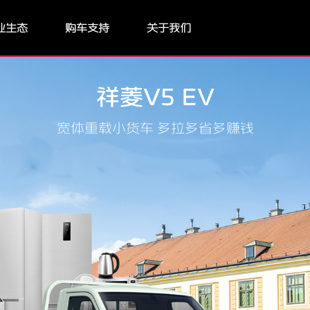
业生态
购车支持
关于我们
祥菱V5 EV
宽体重载小货车 多拉多省多赚钱