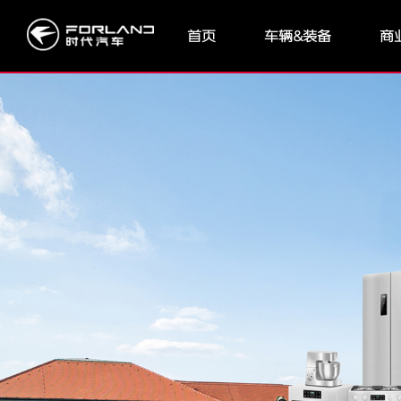
首页
车辆&装备
商