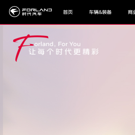
首页
车辆&装备
商