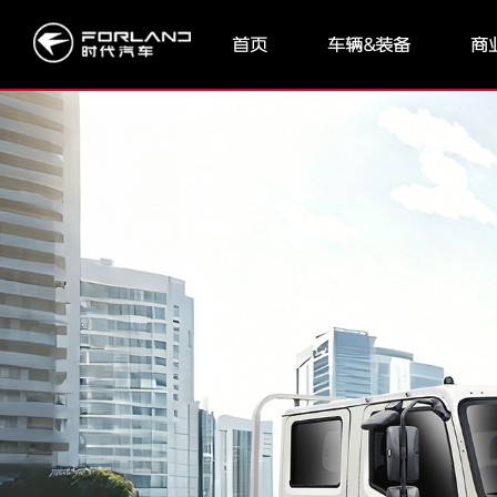
首页
车辆&装备
商