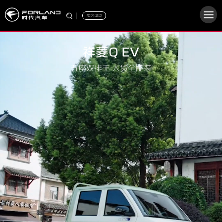
|
预约试驾
祥菱Q EV
五座双排王 人货全能装