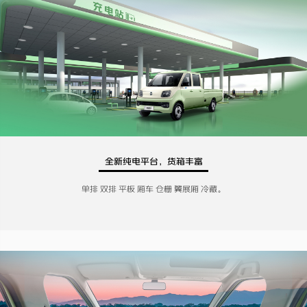
全新纯电平台，货箱丰富
单排 双排 平板 厢车 仓栅 翼展厢 冷藏。