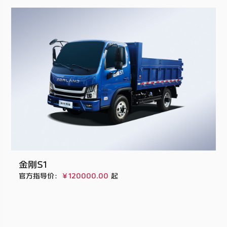
金刚S1
官方指导价：
￥120000.00
起