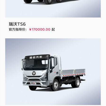
瑞沃TS6
官方指导价：
￥170000.00
起