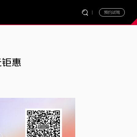
|
预约试驾
元钜惠