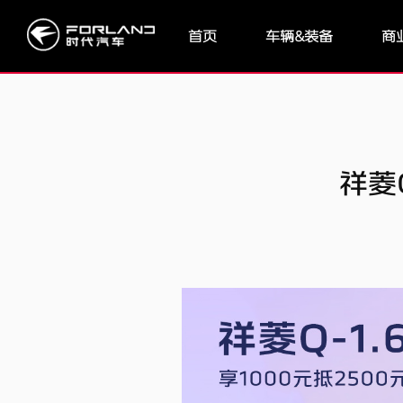
首页
车辆&装备
商
祥菱