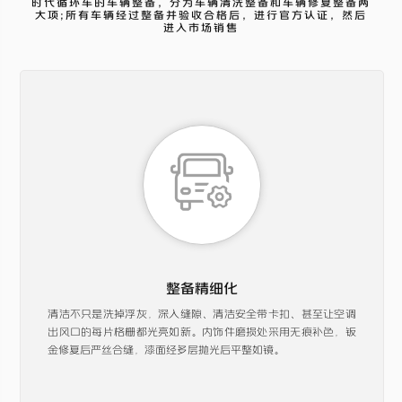
时代循环车的车辆整备，分为车辆清洗整备和车辆修复整备两
大项;所有车辆经过整备并验收合格后，进行官方认证，然后
进入市场销售
整备精细化
清洁不只是洗掉浮灰，深入缝隙、清洁安全带卡扣、甚至让空调
出风口的每片格栅都光亮如新。内饰件磨损处采用无痕补色，钣
金修复后严丝合缝，漆面经多层抛光后平整如镜。