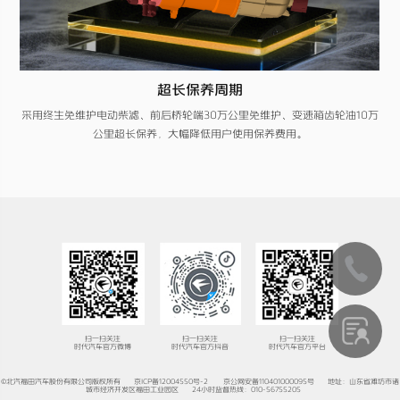
超长保养周期
采用终生免维护电动柴滤、前后桥轮端30万公里免维护、变速箱齿轮油10万
公里超长保养，大幅降低用户使用保养费用。
扫一扫关注
扫一扫关注
扫一扫关注
时代汽车官方微博
时代汽车官方抖音
时代汽车官方平台
©北汽福田汽车股份有限公司版权所有
京ICP备12004550号-2
京公网安备110401000095号
地址：山东省潍坊市诸
城市经济开发区福田工业园区
24小时监督热线：010-56755205