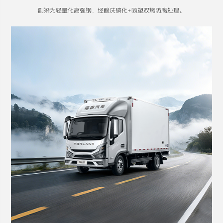
副梁为轻量化高强钢，经酸洗磷化+喷塑双烤防腐处理。