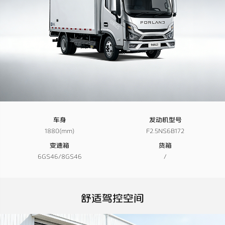
车身
发动机型号
1880(mm)
F2.5NS6B172
变速箱
货箱
6GS46/8GS46
/
舒适驾控空间