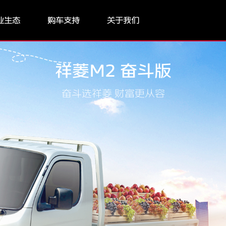
业生态
购车支持
关于我们
祥菱M2 奋斗版
奋斗选祥菱 财富更从容